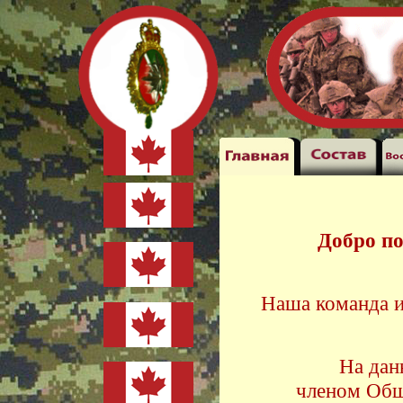
Добро по
Наша команда и
На дан
членом Общ